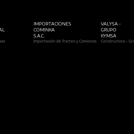
MPORTACIONES
VALYSA -
M
OMINKA
GRUPO
d
.A.C.
KYMSA
mportación de Tractos y Camiones
Constructora - Grupo Inmobiliario
P