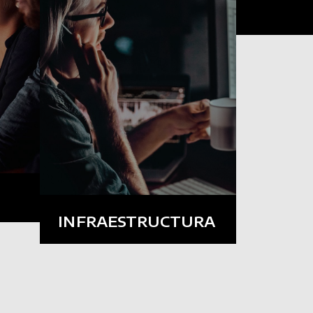
, en
 de
.
INFRAESTRUCTURA
Configuración de servidores,
auditoría de TI, respaldo de
información, soporte.