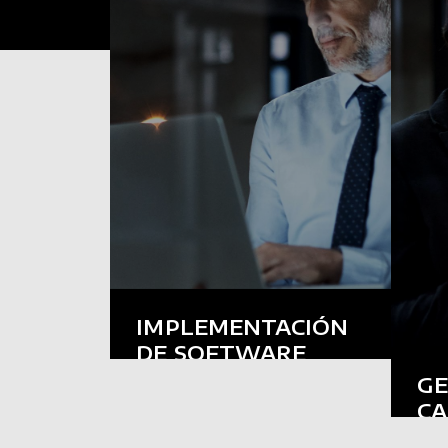
IMPLEMENTACIÓN
DE SOFTWARE
Implementación de Sistemas
GE
Propios o de Terceros. Desarrollo
a Medida.
CA
Docu
de Pr