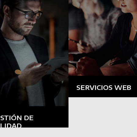
17 años de
experiencia
soluciones
Tecnología
SERVICIOS WEB
Servidores web, dominios,
correos, nubes, redes sociales.
STIÓN DE
LIDAD
mentación, Optimización
ocesos, Registros,